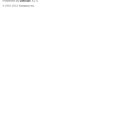
学
Powered by
Discuz!
X2.5
© 2001-2012
Comsenz Inc.
英
国