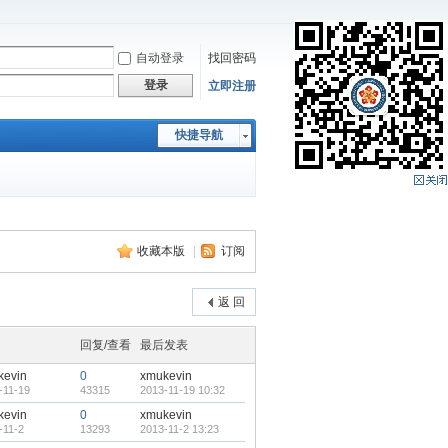
自动登录
找回密码
登录
立即注册
快捷导航
收藏本版
|
订阅
返 回
回复/查看
最后发表
kevin
0
xmukevin
-11-19
43315
2013-11-19 10:32
kevin
0
xmukevin
-11-2
13293
2013-11-2 13:23