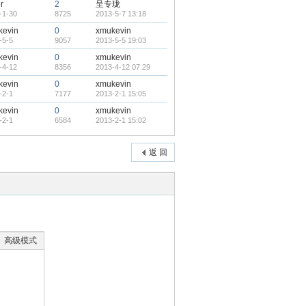
r
2
呈专珑
-1-30
8725
2013-5-7 13:18
kevin
0
xmukevin
-5-5
9057
2013-5-5 19:03
kevin
0
xmukevin
-4-12
8356
2013-4-12 07:29
kevin
0
xmukevin
-2-1
7177
2013-2-1 15:05
kevin
0
xmukevin
-2-1
6584
2013-2-1 15:02
返 回
高级模式