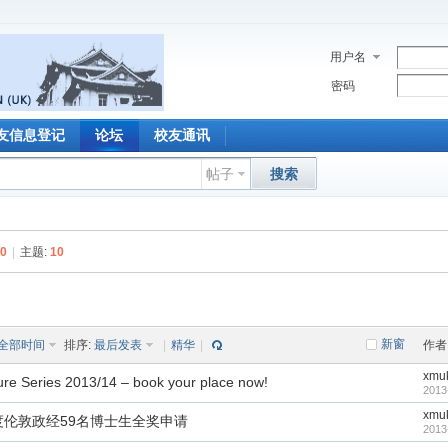
用户名
密码
友信息登记
论坛
校友通讯
帖子
搜索
0
|
主题:
10
新窗
全部时间
排序:
最后发表
|
精华
|
作者
xmu
re Series 2013/14 – book your place now!
2013
xmu
年度伦敦政经59名博士生全奖申请
2013