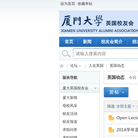
设为首页
收藏本站
首页
新闻
校友会简介
校
论坛
人在英国
英国动态
英国动态
版块导航
今日:
厦大英国校友会
厦
»
›
›
厦大新闻
母校风采
筛选:
全部主题
校友活动
Open Lectu
校友报道
2014学
求助问答
求职招聘