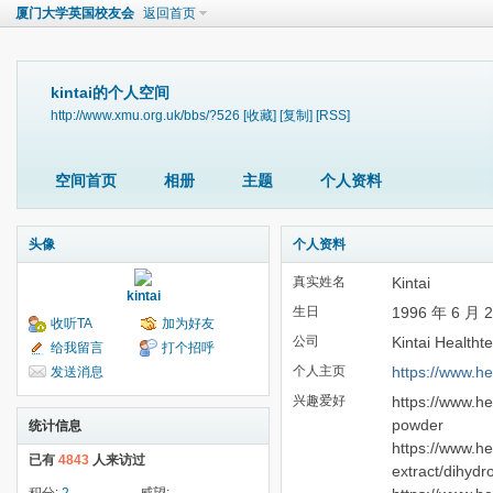
厦门大学英国校友会
返回首页
kintai的个人空间
http://www.xmu.org.uk/bbs/?526
[收藏]
[复制]
[RSS]
空间首页
相册
主题
个人资料
头像
个人资料
真实姓名
Kintai
kintai
生日
1996 年 6 月 
收听TA
加为好友
公司
Kintai Healthte
给我留言
打个招呼
个人主页
https://www.he
发送消息
兴趣爱好
https://www.he
powder
统计信息
https://www.he
已有
4843
人来访过
extract/dihydr