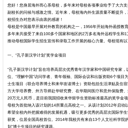
您好！您身居海外而心系母校，多年来对母校各项事业给予了大力支
副校长的问候与感激之情。近年来，母校海内外生源质量不断提升，
门
校招生办对您表示由衷的感谢！
母校是中国最早开展对外教育的机构之一，1956年开始海外函授教育
多年来共接受了来自100多个国家和地区的2万多名海外远程学生和
推动母校国际学生招生宣传和录取工作开展的核心力量。母校现有以
一、“孔子新汉学计划”奖学金项目
“孔子新汉学计划”旨在培养高层次优秀青年汉学家和中国研究专家
大
位、“理解中国”访问学者、青年领袖、国际会议和出版资助6个项目
士生项目（联合培养博士和来华攻读博士）资助包括生活津贴及住宿
方大学培养费、外方导师赴华研究费、在华期间医疗和意外保险费、
20万元人民币，是目前我国招收来华留学生资助标准最高的奖学金
母校为首批纳入该计划的14所重点高校之一。从该计划2012年启
希望全校内外把握难得的发展机遇，吸引更多优秀的高层次国际学生留
获奖，位居全国高校首位。2014年我校共有来自13个人文社科学院
划”博士生项目的研究课题。